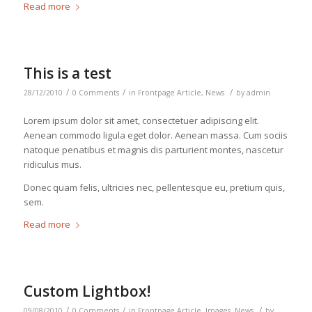
Read more
This is a test
/
/
/
28/12/2010
0 Comments
in
Frontpage Article
,
News
by
admin
Lorem ipsum dolor sit amet, consectetuer adipiscing elit.
Aenean commodo ligula eget dolor. Aenean massa. Cum sociis
natoque penatibus et magnis dis parturient montes, nascetur
ridiculus mus.
Donec quam felis, ultricies nec, pellentesque eu, pretium quis,
sem.
Read more
Custom Lightbox!
/
/
/
09/08/2010
0 Comments
in
Frontpage Article
,
Images
,
News
by