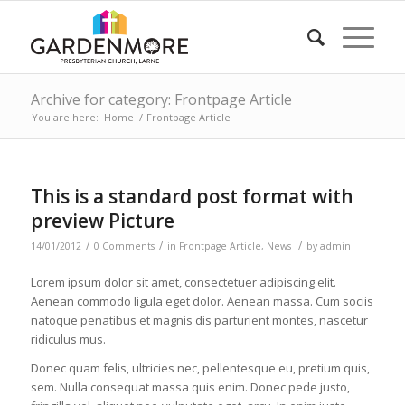
Archive for category: Frontpage Article
You are here:
Home
/
Frontpage Article
This is a standard post format with
preview Picture
/
/
/
14/01/2012
0 Comments
in
Frontpage Article
,
News
by
admin
Lorem ipsum dolor sit amet, consectetuer adipiscing elit.
Aenean commodo ligula eget dolor. Aenean massa. Cum sociis
natoque penatibus et magnis dis parturient montes, nascetur
ridiculus mus.
Donec quam felis, ultricies nec, pellentesque eu, pretium quis,
sem. Nulla consequat massa quis enim. Donec pede justo,