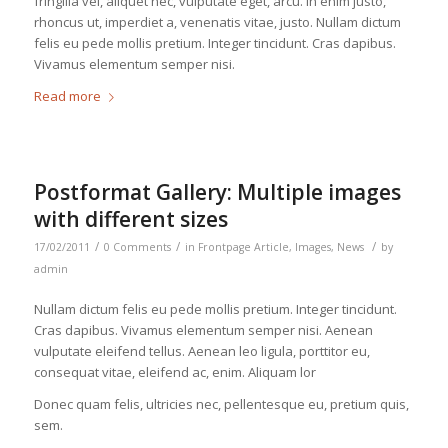
fringilla vel, aliquet nec, vulputate eget, arcu. In enim justo,
rhoncus ut, imperdiet a, venenatis vitae, justo. Nullam dictum
felis eu pede mollis pretium. Integer tincidunt. Cras dapibus.
Vivamus elementum semper nisi.
Read more
Postformat Gallery: Multiple images
with different sizes
/
/
/
17/02/2011
0 Comments
in
Frontpage Article
,
Images
,
News
by
admin
Nullam dictum felis eu pede mollis pretium. Integer tincidunt.
Cras dapibus. Vivamus elementum semper nisi. Aenean
vulputate eleifend tellus. Aenean leo ligula, porttitor eu,
consequat vitae, eleifend ac, enim. Aliquam lor
Donec quam felis, ultricies nec, pellentesque eu, pretium quis,
sem.