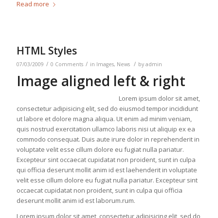
Read more
HTML Styles
/
/
/
07/03/2009
0 Comments
in
Images
,
News
by
admin
Image aligned left & right
Lorem ipsum dolor sit amet,
consectetur adipisicing elit, sed do eiusmod tempor incididunt
ut labore et dolore magna aliqua. Ut enim ad minim veniam,
quis nostrud exercitation ullamco laboris nisi ut aliquip ex ea
commodo consequat. Duis aute irure dolor in reprehenderit in
voluptate velit esse cillum dolore eu fugiat nulla pariatur.
Excepteur sint occaecat cupidatat non proident, sunt in culpa
qui officia deserunt mollit anim id est laehenderit in voluptate
velit esse cillum dolore eu fugiat nulla pariatur. Excepteur sint
occaecat cupidatat non proident, sunt in culpa qui officia
deserunt mollit anim id est laborum.rum.
Lorem ipsum dolor sit amet, consectetur adipisicing elit, sed do