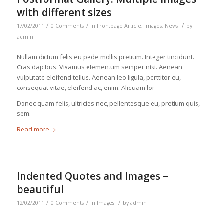
with different sizes
/
/
/
17/02/2011
0 Comments
in
Frontpage Article
,
Images
,
News
by
admin
Nullam dictum felis eu pede mollis pretium. Integer tincidunt.
Cras dapibus. Vivamus elementum semper nisi. Aenean
vulputate eleifend tellus. Aenean leo ligula, porttitor eu,
consequat vitae, eleifend ac, enim. Aliquam lor
Donec quam felis, ultricies nec, pellentesque eu, pretium quis,
sem.
Read more
Indented Quotes and Images –
beautiful
/
/
/
12/02/2011
0 Comments
in
Images
by
admin