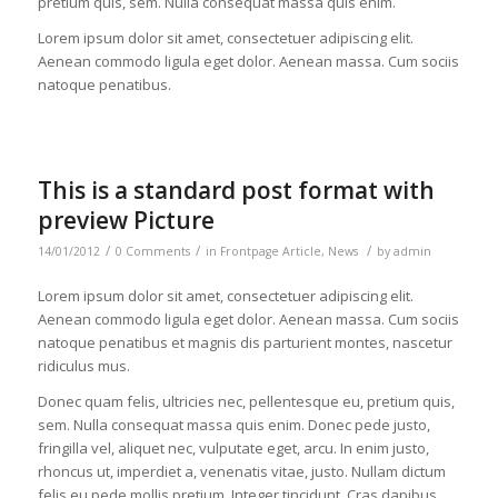
pretium quis, sem. Nulla consequat massa quis enim.
Lorem ipsum dolor sit amet, consectetuer adipiscing elit.
Aenean commodo ligula eget dolor. Aenean massa. Cum sociis
natoque penatibus.
This is a standard post format with
preview Picture
/
/
/
14/01/2012
0 Comments
in
Frontpage Article
,
News
by
admin
Lorem ipsum dolor sit amet, consectetuer adipiscing elit.
Aenean commodo ligula eget dolor. Aenean massa. Cum sociis
natoque penatibus et magnis dis parturient montes, nascetur
ridiculus mus.
Donec quam felis, ultricies nec, pellentesque eu, pretium quis,
sem. Nulla consequat massa quis enim. Donec pede justo,
fringilla vel, aliquet nec, vulputate eget, arcu. In enim justo,
rhoncus ut, imperdiet a, venenatis vitae, justo. Nullam dictum
felis eu pede mollis pretium. Integer tincidunt. Cras dapibus.