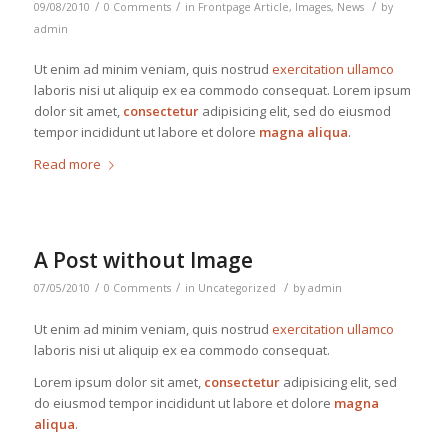
/
/
/
09/08/2010
0 Comments
in
Frontpage Article
,
Images
,
News
by
admin
Ut enim ad minim veniam, quis nostrud
exercitation ullamco
laboris nisi ut aliquip ex ea commodo consequat. Lorem ipsum
dolor sit amet,
consectetur
adipisicing elit, sed do eiusmod
tempor incididunt ut labore et dolore
magna aliqua
.
Read more
A Post without Image
/
/
/
07/05/2010
0 Comments
in
Uncategorized
by
admin
Ut enim ad minim veniam, quis nostrud
exercitation ullamco
laboris nisi ut aliquip ex ea commodo consequat.
Lorem ipsum dolor sit amet,
consectetur
adipisicing elit, sed
do eiusmod tempor incididunt ut labore et dolore
magna
aliqua
.