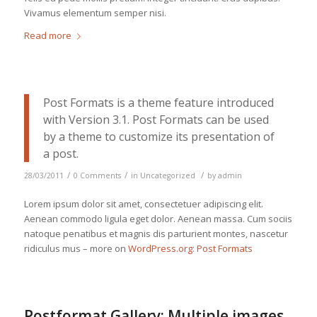
Vivamus elementum semper nisi.
Read more
Post Formats is a theme feature introduced
with Version 3.1. Post Formats can be used
by a theme to customize its presentation of
a post.
/
/
/
28/03/2011
0 Comments
in
Uncategorized
by
admin
Lorem ipsum dolor sit amet, consectetuer adipiscing elit.
Aenean commodo ligula eget dolor. Aenean massa. Cum sociis
natoque penatibus et magnis dis parturient montes, nascetur
ridiculus mus – more on
WordPress.org: Post Formats
Postformat Gallery: Multiple images