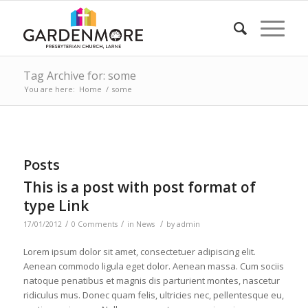
Tag Archive for: some
You are here:
Home
/
some
Posts
This is a post with post format of
type Link
/
/
/
17/01/2012
0 Comments
in
News
by
admin
Lorem ipsum dolor sit amet, consectetuer adipiscing elit.
Aenean commodo ligula eget dolor. Aenean massa. Cum sociis
natoque penatibus et magnis dis parturient montes, nascetur
ridiculus mus. Donec quam felis, ultricies nec, pellentesque eu,