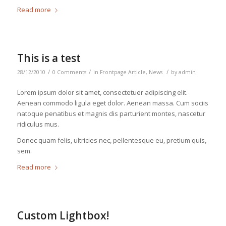
Read more
This is a test
/
/
/
28/12/2010
0 Comments
in
Frontpage Article
,
News
by
admin
Lorem ipsum dolor sit amet, consectetuer adipiscing elit.
Aenean commodo ligula eget dolor. Aenean massa. Cum sociis
natoque penatibus et magnis dis parturient montes, nascetur
ridiculus mus.
Donec quam felis, ultricies nec, pellentesque eu, pretium quis,
sem.
Read more
Custom Lightbox!